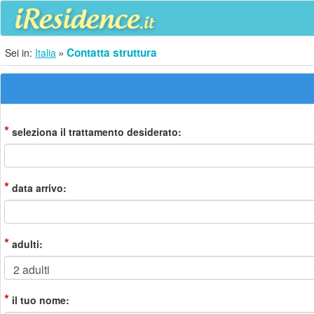
Contatta struttura
Sei in:
Italia
*
seleziona il trattamento desiderato:
*
data arrivo:
*
adulti:
*
il tuo nome: