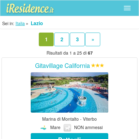
Navig
Lazio
Sei in:
Italia
1
2
3
»
Risultati da 1 a 25 di
67
Gitavillage California
Marina di Montalto - Viterbo
Mare
NON ammessi