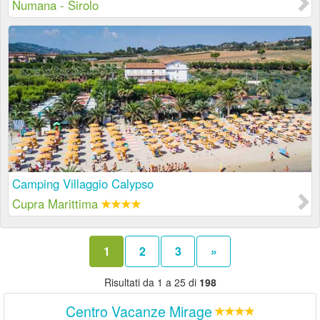
Numana - Sirolo
Camping Villaggio Calypso
Cupra Marittima
1
2
3
»
Risultati da 1 a 25 di
198
Centro Vacanze Mirage