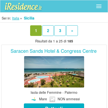
Navig
Sicilia
Sei in:
Italia
1
2
3
»
Risultati da 1 a 25 di
185
Saracen Sands Hotel & Congress Centre
Isola delle Femmine - Palermo
Mare
NON ammessi