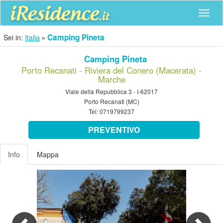
Navig
Camping Pineta
Sei in:
Italia
Camping Pineta
Porto Recanati - Riviera del Conero (Macerata) -
Marche
Viale della Repubblica 3 - I-62017
Porto Recanati (MC)
Tel:
0719799237
PREVENTIVO
Info
Mappa
Previous
Nex