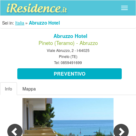
Navig
Abruzzo Hotel
Sei in:
Italia
Abruzzo Hotel
Pineto (Teramo) - Abruzzo
Viale Abruzzo, 2 - I-64025
Pineto (TE)
Tel:
0859491699
PREVENTIVO
Info
Mappa
Previous
Nex