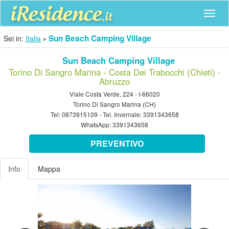
Navig
Sun Beach Camping Village
Sei in:
Italia
Sun Beach Camping Village
Torino Di Sangro Marina - Costa Dei Trabocchi (Chieti) -
Abruzzo
Viale Costa Verde, 224 - I-66020
Torino Di Sangro Marina (CH)
Tel:
0873915109
- Tel. Invernale:
3391343658
WhatsApp:
3391343658
PREVENTIVO
Info
Mappa
Previous
Nex