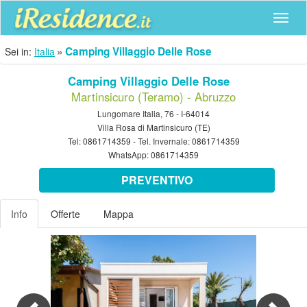
Navig
Camping Villaggio Delle Rose
Sei in:
Italia
Camping Villaggio Delle Rose
Martinsicuro (Teramo) - Abruzzo
Lungomare Italia, 76 - I-64014
Villa Rosa di Martinsicuro (TE)
Tel:
0861714359
- Tel. Invernale:
0861714359
WhatsApp:
0861714359
PREVENTIVO
Info
Offerte
Mappa
Previous
Nex