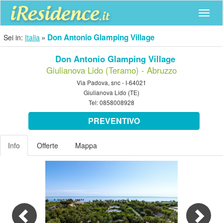
Navig
Don Antonio Glamping Village
Sei in:
Italia
Don Antonio Glamping Village
Giulianova Lido (Teramo) - Abruzzo
Via Padova, snc - I-64021
Giulianova Lido (TE)
Tel:
0858008928
PREVENTIVO
Info
Offerte
Mappa
Previous
Nex