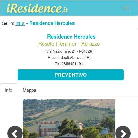
Navig
Residence Hercules
Sei in:
Italia
Residence Hercules
Roseto (Teramo) - Abruzzo
Via Nazionale, 21 - I-64026
Roseto degli Abruzzi (TE)
Tel:
0858991191
PREVENTIVO
Info
Mappa
Previous
Nex