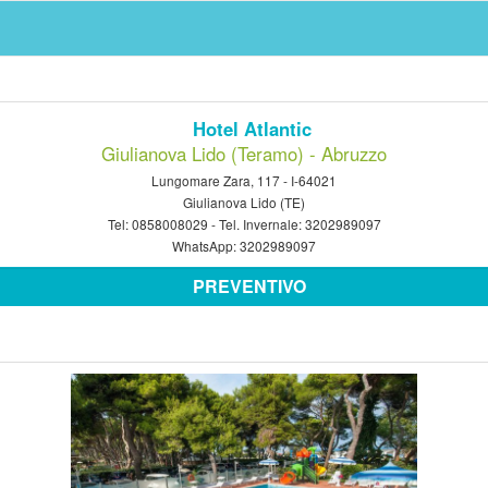
Hotel Atlantic
Giulianova Lido (Teramo) - Abruzzo
Lungomare Zara, 117 - I-64021
Giulianova Lido (TE)
Tel:
0858008029
- Tel. Invernale:
3202989097
WhatsApp:
3202989097
PREVENTIVO