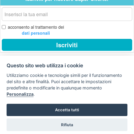
La
tua
email
acconsento al trattamento dei
dati personali
Iscriviti
Questo sito web utilizza i cookie
Privacy
Avviso
Scrivici
policy
legale
Utilizziamo cookie e tecnologie simili per il funzionamento
del sito e altre finalità. Puoi accettare le impostazioni
Preferenze cookie
predefinite o modificarle in qualunque momento
Personalizza
.
Copyright © 2008
Accetta tutti
SVILUPPO TURISMO ITALIA S.r.L. unipersonale
P.IVA: 01665350433 - R.E.A. FM-195884 Via A. Costa, 2
63822 Porto San Giorgio (FM)
Rifiuta
Tel. 0734 677208