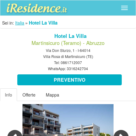
Navig
Hotel La Villa
Sei in:
Italia
Hotel La Villa
Martinsicuro (Teramo) - Abruzzo
Via Don Sturzo, 1 - I-64014
Villa Rosa di Martinsicuro (TE)
Tel:
0861712007
WhatsApp:
3316242704
PREVENTIVO
Info
Offerte
Mappa
Previous
Nex