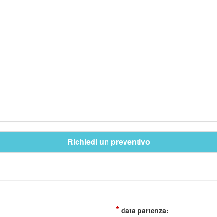
Richiedi un preventivo
*
data partenza: