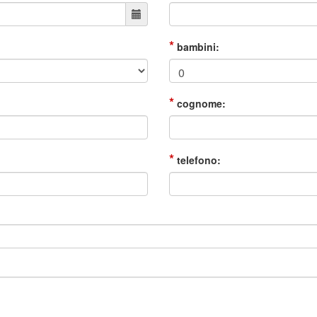
*
bambini:
*
cognome:
*
telefono: