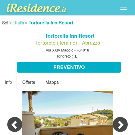
Navig
Tortorella Inn Resort
Sei in:
Italia
Tortorella Inn Resort
Tortoreto (Teramo) - Abruzzo
Via XXIV Maggio - I-64018
Tortoreto (TE)
PREVENTIVO
Info
Offerte
Mappa
Previous
Nex