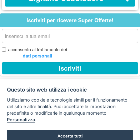
Iscriviti per ricevere Super Offerte!
La
tua
email
acconsento al trattamento dei
dati personali
Iscriviti
Questo sito web utilizza i cookie
Privacy
Avviso
Scrivici
policy
legale
Utilizziamo cookie e tecnologie simili per il funzionamento
del sito e altre finalità. Puoi accettare le impostazioni
Preferenze cookie
predefinite o modificarle in qualunque momento
Personalizza
.
Copyright © 2008
Accetta tutti
SVILUPPO TURISMO ITALIA S.r.L. unipersonale