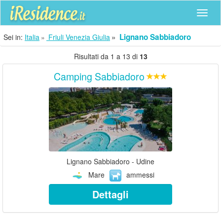
Navig
Lignano Sabbiadoro
Sei in:
Italia
Friuli Venezia Giulia
Risultati da 1 a 13 di
13
Camping Sabbiadoro
Lignano Sabbiadoro - Udine
Mare
ammessi
Dettagli