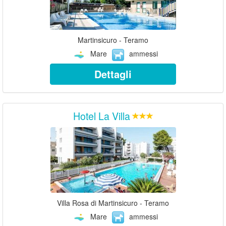
Martinsicuro - Teramo
Mare
ammessi
Dettagli
Hotel La Villa
Villa Rosa di Martinsicuro - Teramo
Mare
ammessi